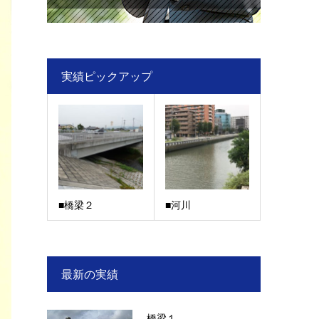
実績ピックアップ
■橋梁２
■河川
最新の実績
橋梁１